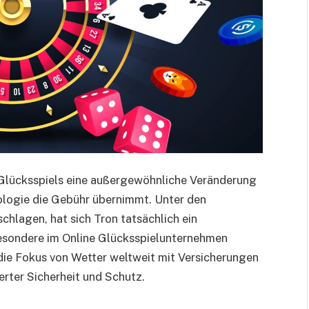
e Glücksspiels eine außergewöhnliche Veränderung
ologie die Gebühr übernimmt. Unter den
hlagen, hat sich Tron tatsächlich ein
esondere im Online Glücksspielunternehmen
ie Fokus von Wetter weltweit mit Versicherungen
erter Sicherheit und Schutz.