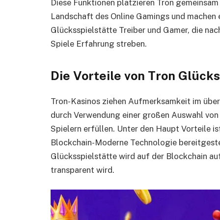
Diese Funktionen platzieren Tron gemeinsam a
Landschaft des Online Gamings und machen es
Glücksspielstätte Treiber und Gamer, die nac
Spiele Erfahrung streben.
Die Vorteile von Tron Glüc
Tron-Kasinos ziehen Aufmerksamkeit im über
durch Verwendung einer großen Auswahl von 
Spielern erfüllen. Unter den Haupt Vorteile is
Blockchain-Moderne Technologie bereitgestel
Glücksspielstätte wird auf der Blockchain au
transparent wird.