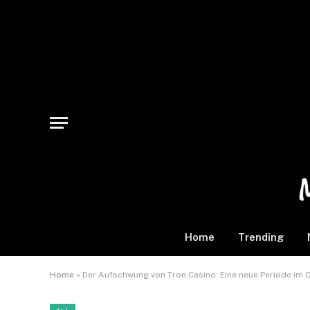
Home
Trending
Home
»
Der Aufschwung von Tron Casino: Eine neue Periode im 