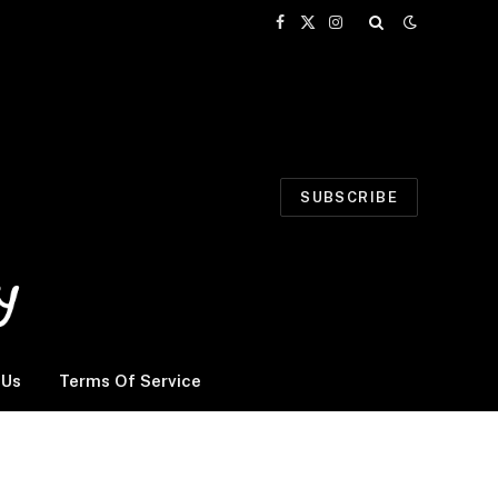
Facebook
X
Instagram
(Twitter)
SUBSCRIBE
 Us
Terms Of Service