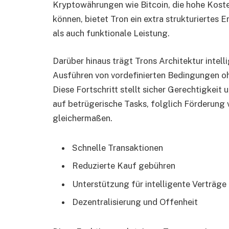
Kryptowährungen wie Bitcoin, die hohe Kost
können, bietet Tron ein extra strukturiertes 
als auch funktionale Leistung.
Darüber hinaus trägt Trons Architektur intel
Ausführen von vordefinierten Bedingungen o
Diese Fortschritt stellt sicher Gerechtigkeit
auf betrügerische Tasks, folglich Förderung 
gleichermaßen.
Schnelle Transaktionen
Reduzierte Kauf gebühren
Unterstützung für intelligente Verträge
Dezentralisierung und Offenheit