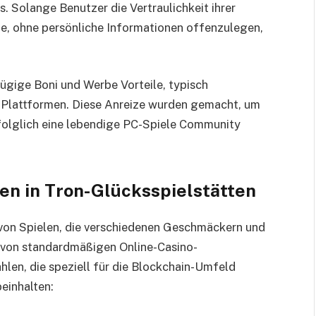
 Solange Benutzer die Vertraulichkeit ihrer
le, ohne persönliche Informationen offenzulegen,
ügige Boni und Werbe Vorteile, typisch
Plattformen. Diese Anreize wurden gemacht, um
 folglich eine lebendige PC-Spiele Community
en in Tron-Glücksspielstätten
 von Spielen, die verschiedenen Geschmäckern und
 von standardmäßigen Online-Casino-
en, die speziell für die Blockchain-Umfeld
einhalten: