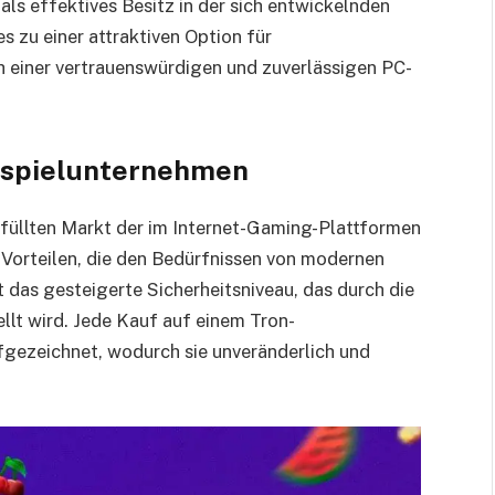
ls effektives Besitz in der sich entwickelnden
 zu einer attraktiven Option für
h einer vertrauenswürdigen und zuverlässigen PC-
ksspielunternehmen
füllten Markt der im Internet-Gaming-Plattformen
Vorteilen, die den Bedürfnissen von modernen
t das gesteigerte Sicherheitsniveau, das durch die
lt wird. Jede Kauf auf einem Tron-
fgezeichnet, wodurch sie unveränderlich und