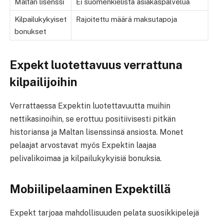
Maltan lisenssi
Ei suomenkielistä asiakaspalvelua
Kilpailukykyiset
Rajoitettu määrä maksutapoja
bonukset
Expekt luotettavuus verrattuna
kilpailijoihin
Verrattaessa Expektin luotettavuutta muihin
nettikasinoihin, se erottuu positiivisesti pitkän
historiansa ja Maltan lisenssinsä ansiosta. Monet
pelaajat arvostavat myös Expektin laajaa
pelivalikoimaa ja kilpailukykyisiä bonuksia.
Mobiilipelaaminen Expektillä
Expekt tarjoaa mahdollisuuden pelata suosikkipelejä