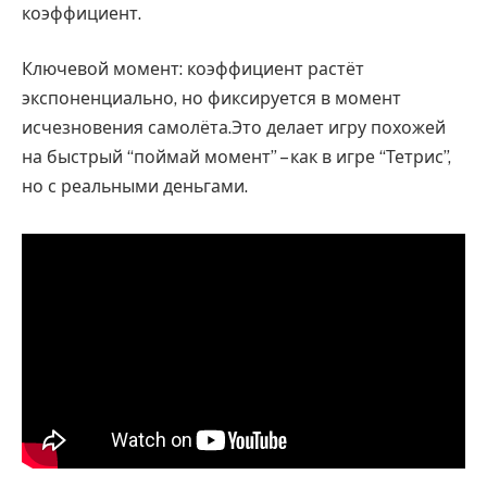
коэффициент.
Ключевой момент: коэффициент растёт
экспоненциально, но фиксируется в момент
исчезновения самолёта.Это делает игру похожей
на быстрый “поймай момент” – как в игре “Тетрис”,
но с реальными деньгами.