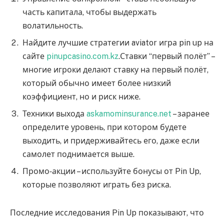
часть капитала, чтобы выдержать
волатильность.
Найдите лучшие стратегии aviator игра pin up на
сайте
pinupcasino.com.kz
.Ставки “первый полёт” –
многие игроки делают ставку на первый полёт,
который обычно имеет более низкий
коэффициент, но и риск ниже.
Техники выхода
askamominsurance.net
– заранее
определите уровень, при котором будете
выходить, и придерживайтесь его, даже если
самолет поднимается выше.
Промо‑акции – используйте бонусы от Pin Up,
которые позволяют играть без риска.
Последние исследования Pin Up показывают, что