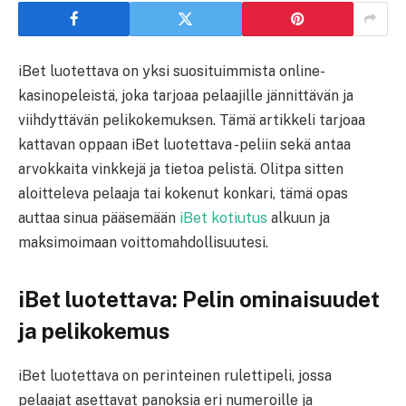
iBet luotettava on yksi suosituimmista online-
kasinopeleistä, joka tarjoaa pelaajille jännittävän ja
viihdyttävän pelikokemuksen. Tämä artikkeli tarjoaa
kattavan oppaan iBet luotettava -peliin sekä antaa
arvokkaita vinkkejä ja tietoa pelistä. Olitpa sitten
aloitteleva pelaaja tai kokenut konkari, tämä opas
auttaa sinua pääsemään
iBet
kotiutus
alkuun ja
maksimoimaan voittomahdollisuutesi.
iBet luotettava: Pelin ominaisuudet
ja pelikokemus
iBet luotettava on perinteinen rulettipeli, jossa
pelaajat asettavat panoksia eri numeroille ja