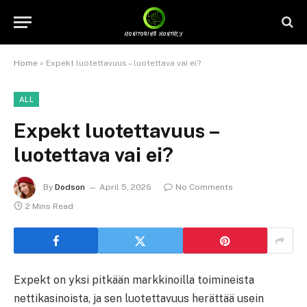
Home
»
Expekt luotettavuus – luotettava vai ei?
ALL
Expekt luotettavuus –
luotettava vai ei?
By
Dodson
April 5, 2026
No Comments
2 Mins Read
Expekt on yksi pitkään markkinoilla toimineista
nettikasinoista, ja sen luotettavuus herättää usein