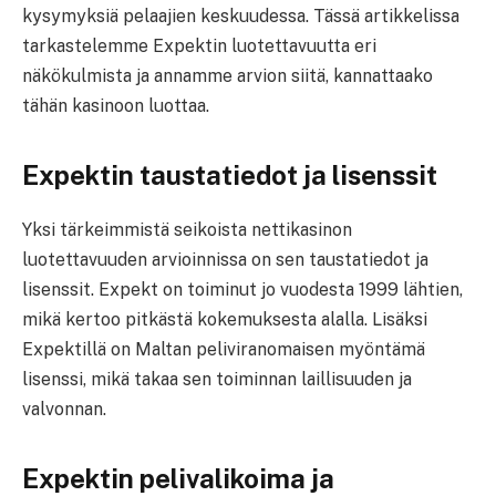
kysymyksiä pelaajien keskuudessa. Tässä artikkelissa
tarkastelemme Expektin luotettavuutta eri
näkökulmista ja annamme arvion siitä, kannattaako
tähän kasinoon luottaa.
Expektin taustatiedot ja lisenssit
Yksi tärkeimmistä seikoista nettikasinon
luotettavuuden arvioinnissa on sen taustatiedot ja
lisenssit. Expekt on toiminut jo vuodesta 1999 lähtien,
mikä kertoo pitkästä kokemuksesta alalla. Lisäksi
Expektillä on Maltan peliviranomaisen myöntämä
lisenssi, mikä takaa sen toiminnan laillisuuden ja
valvonnan.
Expektin pelivalikoima ja