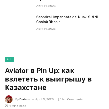
April 14, 2026
Scoprire l’Impennata dei Nuovi Siti di
Casinò Bitcoin
April 14, 2026
ALL
Aviator в Pin Up: как
взлететь к выигрышу в
Казахстане
By
Dodson
April 5, 2026
No Comments
4 Mins Read