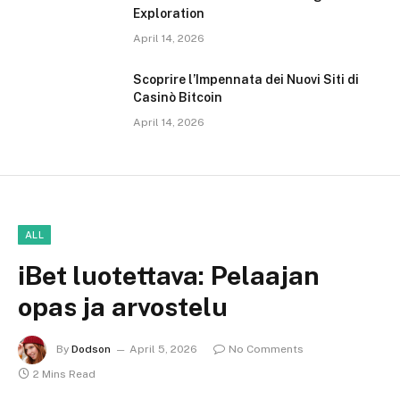
Exploration
April 14, 2026
Scoprire l’Impennata dei Nuovi Siti di
Casinò Bitcoin
April 14, 2026
ALL
iBet luotettava: Pelaajan
opas ja arvostelu
By
Dodson
April 5, 2026
No Comments
2 Mins Read