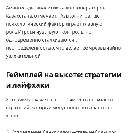
Амангельды, аналитик казино‑операторов
Казахстана, отмечает: “Aviator – игра, где
психологический фактор играет главную
роль.Игроки чувствуют контроль, но
одновременно сталкиваются с
неопределённостью, что делает её чрезвычайно
увлекательной”.
Геймплей на высоте: стратегии
и лайфхаки
Хотя Aviator кажется простым, есть несколько
стратегий, которые могут повысить шансы на
успех:
Управление банкроллом – ставь небольшую